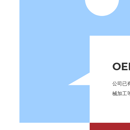
OE
公司已
械加工