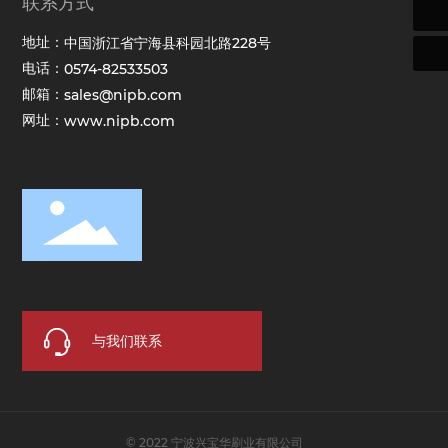
0574-82533503
联系方式
地址：
中国浙江省宁海县科园北路228号
电话：
0574-82533503
邮箱：
sales@nipb.com
网址：
www.nipb.com
与我们联系
© 2022 宁波兴宝华刷业有限公司