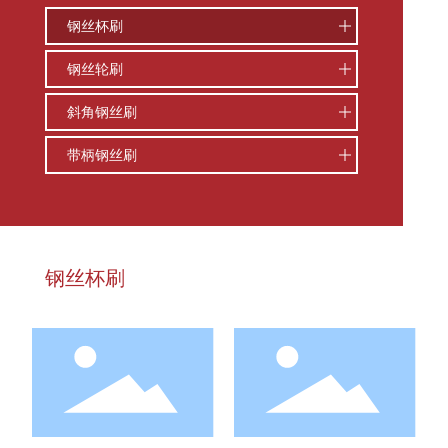
钢丝杯刷
钢丝轮刷
斜角钢丝刷
带柄钢丝刷
钢丝杯刷