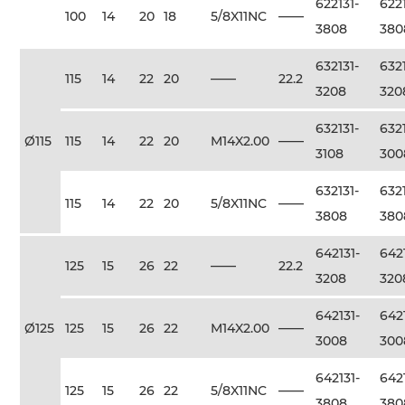
622131-
6221
100
14
20
18
5/8X11NC
——
3808
380
632131-
6321
115
14
22
20
——
22.2
3208
320
632131-
6321
Ø115
115
14
22
20
M14X2.00
——
3108
300
632131-
6321
115
14
22
20
5/8X11NC
——
3808
380
642131-
642
125
15
26
22
——
22.2
3208
320
642131-
642
Ø125
125
15
26
22
M14X2.00
——
3008
300
642131-
642
125
15
26
22
5/8X11NC
——
3808
380