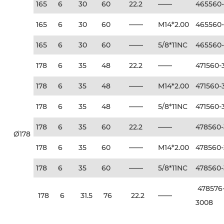
165
6
30
60
22.2
——
465560
165
6
30
60
——
M14*2.00
465560
165
6
30
60
——
5/8*11NC
465560
178
6
35
48
22.2
——
471560-
178
6
35
48
——
M14*2.00
471560-
178
6
35
48
——
5/8*11NC
471560-
178
6
35
60
22.2
——
478560
Ø178
178
6
35
60
——
M14*2.00
478560
178
6
35
60
——
5/8*11NC
478560
478576
178
6
31.5
76
22.2
——
300