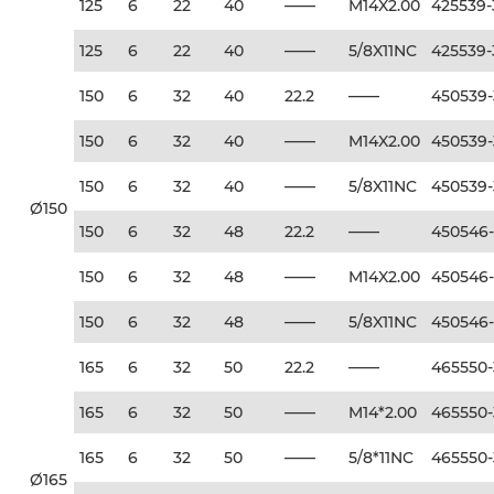
125
6
22
40
——
M14X2.00
425539
125
6
22
40
——
5/8X11NC
425539
150
6
32
40
22.2
——
450539
150
6
32
40
——
M14X2.00
450539
150
6
32
40
——
5/8X11NC
450539
Ø150
150
6
32
48
22.2
——
450546
150
6
32
48
——
M14X2.00
450546
150
6
32
48
——
5/8X11NC
450546
165
6
32
50
22.2
——
465550
165
6
32
50
——
M14*2.00
465550
165
6
32
50
——
5/8*11NC
465550
Ø165