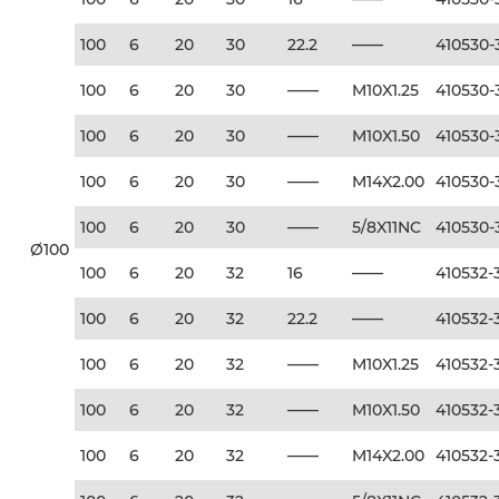
100
6
20
30
22.2
——
410530-
100
6
20
30
——
M10X1.25
410530-
100
6
20
30
——
M10X1.50
410530-
100
6
20
30
——
M14X2.00
410530-
100
6
20
30
——
5/8X11NC
410530-
Ø100
100
6
20
32
16
——
410532-
100
6
20
32
22.2
——
410532-
100
6
20
32
——
M10X1.25
410532-
100
6
20
32
——
M10X1.50
410532-
100
6
20
32
——
M14X2.00
410532-