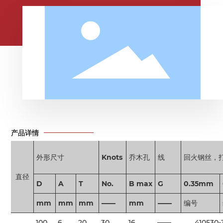
产品详情
外形尺寸
Knots
乔木孔
线
回火钢丝，
直径
D
A
T
No.
B max
G
0.35mm
mm
mm
mm
——
mm
——
编号
100
6
20
30
16
——
410530-