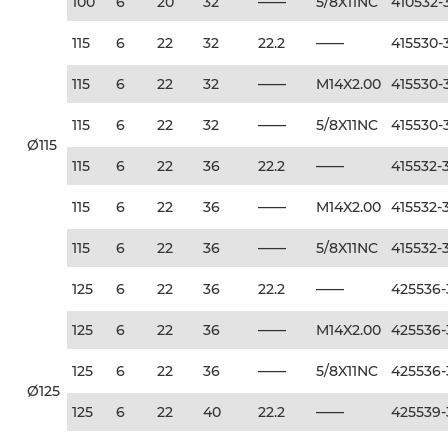
100
6
20
32
——
5/8X11NC
410532-
115
6
22
32
22.2
——
415530-
115
6
22
32
——
M14X2.00
415530-
115
6
22
32
——
5/8X11NC
415530-
Ø115
115
6
22
36
22.2
——
415532-
115
6
22
36
——
M14X2.00
415532-
115
6
22
36
——
5/8X11NC
415532-
125
6
22
36
22.2
——
425536
125
6
22
36
——
M14X2.00
425536
125
6
22
36
——
5/8X11NC
425536
Ø125
125
6
22
40
22.2
——
425539