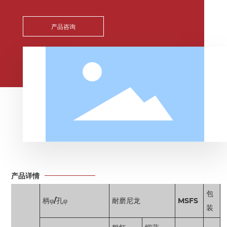
产品咨询
产品详情
包
柄φ/孔φ
耐磨尼龙
MSFS
装