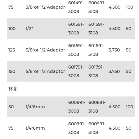
601491-
600491-
75
3/8"or 1/2"Adaptor
4.500
100
3008
3108
601591-
601591-
100
1/2*
4.500
50
3008
3108
601691-
601691-
125
5/8"or 1/2"Adaptor
3.750
50
3008
3108
601791-
601791-
150
5/8"or 1/2"Adaptor
3.750
50
3008
3108
杯刷
600891-
600891-
50
1/4"6mm
4.500
100
3008
3108
600991-
600991-
75
1/4"6mm
4.500
50
3008
3108